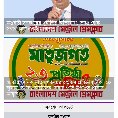
অন্তর্বর্তী সরকারের দুর্নীতির অভিযোগ: তদন্ত হোক
সবার জন্য একই মানদণ্ডে
জাতীয় দৈনিক মাতৃজগত-এর ২৩তম প্রতিষ্ঠাবার্ষিকী ১০
জুলাই: বর্ণাঢ্য আয়োজন, সবার প্রতি উপস্থিত থাকার
আহ্বান
সর্বশেষ আপডেট
জনপ্রিয় সংবাদ