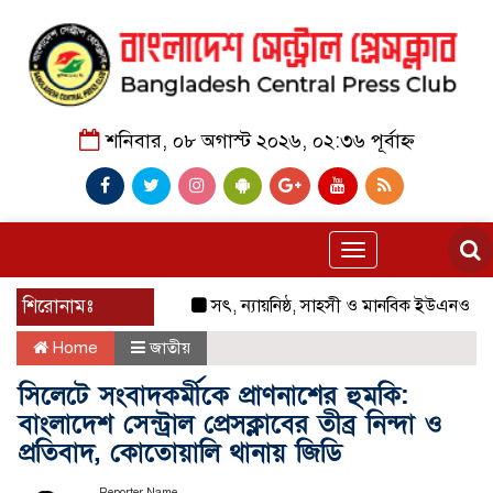
শনিবার, ০৮ অগাস্ট ২০২৬, ০২:৩৬ পূর্বাহ্ন
Toggle
navigation
শিরোনামঃ
সৎ, ন্যায়নিষ্ঠ, সাহসী ও মানবিক ইউএনও সাবরিনা
Home
জাতীয়
সিলেটে সংবাদকর্মীকে প্রাণনাশের হুমকি:
বাংলাদেশ সেন্ট্রাল প্রেসক্লাবের তীব্র নিন্দা ও
প্রতিবাদ, কোতোয়ালি থানায় জিডি
Reporter Name