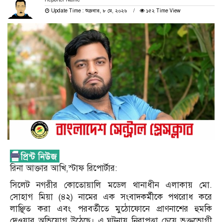
Update Time : শুক্রবার, ৮ মে, ২০২৬
১৫২ Time View
রিনা আক্তার আখি,স্টাফ রিপোর্টার:
সিলেট নগরীর কোতোয়ালি মডেল থানাধীন এলাকায় মো.
সোহাগ মিয়া (৪২) নামের এক সংবাদকর্মীকে পথরোধ করে
লাঞ্ছিত করা এবং পরবর্তীতে মুঠোফোনে প্রাণনাশের হুমকি
দেওয়ার অভিযোগ উঠেছে। এ ঘটনায় নিরাপত্তা চেয়ে ভুক্তভোগী