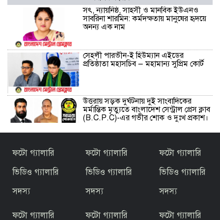
সৎ, ন্যায়নিষ্ঠ, সাহসী ও মানবিক ইউএনও
সাবরিনা শারমিন: কর্মদক্ষতায় মানুষের হৃদয়ে
অনন্য এক নাম
সেহলী পারভীন-ই হিউম্যান এইডের
প্রতিষ্ঠাতা মহাসচিব — মহামান্য সুপ্রিম কোর্ট
উত্তরায় সড়ক দুর্ঘটনায় দুই সাংবাদিকের
মর্মান্তিক মৃত্যুতে বাংলাদেশ সেন্ট্রাল প্রেস ক্লাব
(B.C.P.C)-এর গভীর শোক ও দুঃখ প্রকাশ।
উত্তরায় সড়ক দুর্ঘটনায় দুই সাংবাদিকের মৃত্যু:
ফটো গ্যালারি
ফটো গ্যালারি
ফটো গ্যালারি
বাংলাদেশ সেন্ট্রাল প্রেস ক্লাবের গভীর শোক,
সুষ্ঠু তদন্ত ও দোষীদের জবাবদিহির দাবি
ভিডিও গ্যালারি
ভিডিও গ্যালারি
ভিডিও গ্যালারি
সদস্য
সদস্য
সদস্য
গাজীপুর বিআরটিএ-তে ঘুষের মহোৎসব
(পর্ব–১): সহকারী পরিচালক মাহফুজুর ও
মোটরযান পরিদর্শকের সিন্ডিকেটে জিম্মি
ফটো গ্যালারি
ফটো গ্যালারি
ফটো গ্যালারি
সেবাগ্রহীতারা