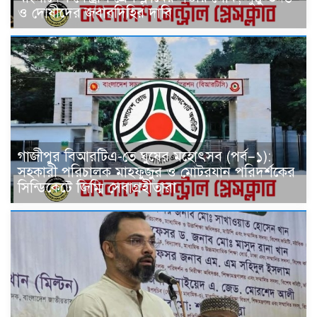
ও দোষীদের জবাবদিহির দাবি
গাজীপুর বিআরটিএ-তে ঘুষের মহোৎসব (পর্ব–১):
সহকারী পরিচালক মাহফুজুর ও মোটরযান পরিদর্শকের
সিন্ডিকেটে জিম্মি সেবাগ্রহীতারা