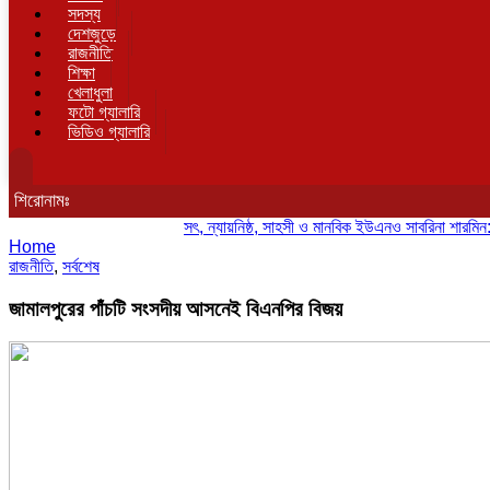
সদস্য
দেশজুড়ে
রাজনীতি
শিক্ষা
খেলাধুলা
ফটো গ্যালারি
ভিডিও গ্যালারি
শিরোনামঃ
সৎ, ন্যায়নিষ্ঠ, সাহসী ও মানবিক ইউএনও সাবরিনা শারমিন: কর্মদক্
Home
রাজনীতি
,
সর্বশেষ
জামালপুরের পাঁচটি সংসদীয় আসনেই বিএনপির বিজয়