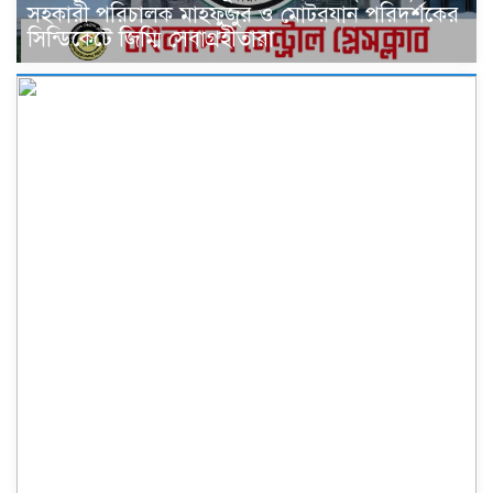
সহকারী পরিচালক মাহফুজুর ও মোটরযান পরিদর্শকের
সিন্ডিকেটে জিম্মি সেবাগ্রহীতারা