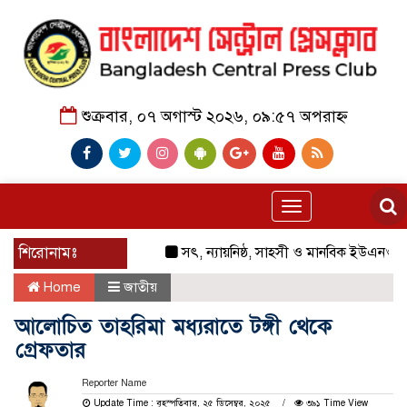
শুক্রবার, ০৭ অগাস্ট ২০২৬, ০৯:৫৭ অপরাহ্ন
Toggle
navigation
শিরোনামঃ
সৎ, ন্যায়নিষ্ঠ, সাহসী ও মানবিক ইউএনও সাবরিনা শ
Home
জাতীয়
আলোচিত তাহরিমা মধ্যরাতে টঙ্গী থেকে
গ্রেফতার
Reporter Name
Update Time : বৃহস্পতিবার, ২৫ ডিসেম্বর, ২০২৫
৩৯১ Time View