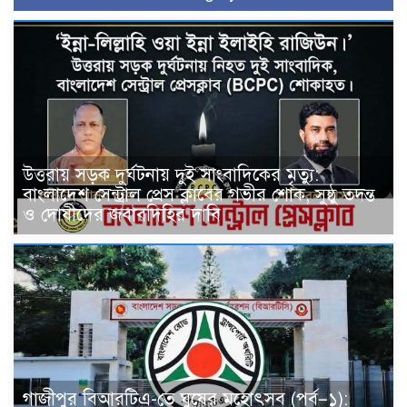
উত্তরায় সড়ক দুর্ঘটনায় দুই সাংবাদিকের মৃত্যু:
বাংলাদেশ সেন্ট্রাল প্রেস ক্লাবের গভীর শোক, সুষ্ঠু তদন্ত
ও দোষীদের জবাবদিহির দাবি
গাজীপুর বিআরটিএ-তে ঘুষের মহোৎসব (পর্ব–১):