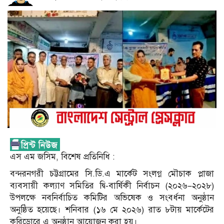
এস এম জসিম, বিশেষ প্রতিনিধি :
বন্দরনগরী চট্টগ্রামের সি.ডি.এ মার্কেট সংলগ্ন মৌচাক প্লাজা
ব্যবসায়ী কল্যাণ সমিতির দ্বি-বার্ষিকী নির্বাচন (২০২৬–২০২৮)
উপলক্ষে নবনির্বাচিত কমিটির অভিষেক ও সংবর্ধনা অনুষ্ঠান
অনুষ্ঠিত হয়েছে। শনিবার (১৬ মে ২০২৬) রাত ৮টায় মার্কেটের
করিডোরে এ অনুষ্ঠান আয়োজন করা হয়।