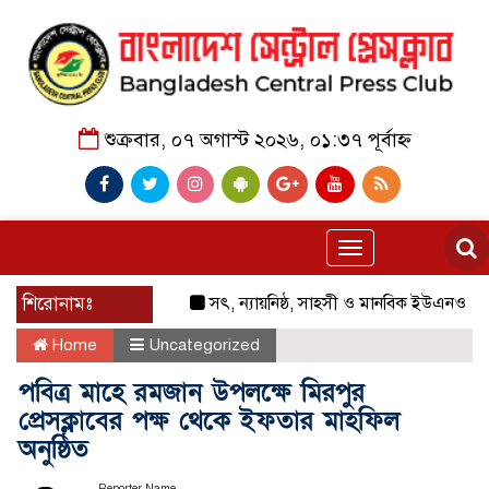
শুক্রবার, ০৭ অগাস্ট ২০২৬, ০১:৩৭ পূর্বাহ্ন
Toggle
navigation
শিরোনামঃ
সৎ, ন্যায়নিষ্ঠ, সাহসী ও মানবিক ইউএনও সাবরিনা শার
Home
Uncategorized
পবিত্র মাহে রমজান উপলক্ষে মিরপুর
প্রেসক্লাবের পক্ষ থেকে ইফতার মাহফিল
অনুষ্ঠিত
Reporter Name