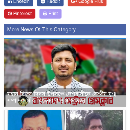
Linkedin
Reddit
Google Plus
Pinterest
Print
More News Of This Category
মহান বিজয় দিবস উপলক্ষে দেশবাসীকে কেন্দ্রীয় যুগ্ম
সম্পাদক মীর মিথুনের রক্তিম শুভেচ্ছা