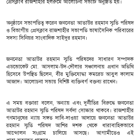
প্রেসক্লাব রাজশাহীর হলরুমে আলোচনা সভাটি অনুষ্ঠিত হয়।
অনুষ্ঠানে সভাপতিত্ব করেন জননেতা আতাউর রহমান স্মৃতি পরিষদ
ও বিভাগীয় প্রেসক্লাব রাজশাহীর সভাপতি ভাষাসৈনিক পরিবারের
সদস্য সিনিয়র সাংবাদিক সাইদুর রহমান।
জননেতা আতাউর রহমান স্মৃতি পরিষদের সাধারণ সম্পাদক
এডভোকেট মো. আসলাম-উদ-দৌলার সঞ্চালনায় প্রধান অতিথি
হিসেবে উপস্থিত ছিলেন, বীর মুক্তিযোদ্ধা কমরেড আবুল কালাম
আজাদ। আলোচনা সভায় বিশিষ্ট ব্যক্তিবর্গ বক্তব্য রাখেন।
এ সময় বক্তারা বলেন, অন্যায় এবং দুর্নীতির বিরুদ্ধে জননেতা
আতাউর রহমান স্মৃতি পরিষদ সর্বদা সোচ্চার থাকবে। রাজশাহীর
গণমানুষের ন্যায় সঙ্গত দাবি-দাওয়া আদায়ে জননেতা আতাউর
রহমান স্মৃতি পরিষদ আশির দশক থেকে ধারাবাহিকভাবে
আন্দোলন সংগ্রাম চালিয়ে আসছে। আগামীতেও এই