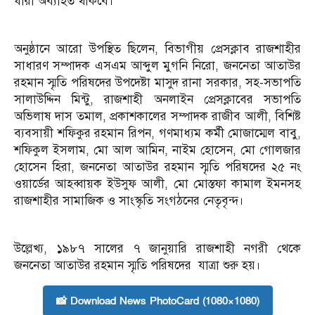
ধারা অব্যাহত থাকবে।
অনুষ্ঠানে আরো উপস্থিত ছিলেন, বিভাগীয় প্রেসক্লাব রাজশাহীর
সাধারণ সম্পাদক এসএম আব্দুল মুগনি নিরো, জননেতা আতাউর
রহমান স্মৃতি পরিষদের উপদেষ্টা মাসুদ রানা সরকার, সহ-সভাপতি
সালাউদ্দিন মিন্টু, রাজশাহী অনলাইন প্রেসক্লাবের সভাপতি
অভিলাষ দাস তমাল, প্রকাশকালের সম্পাদক রাজীব আলী, বিশিষ্ট
ব্যবসায়ী শফিকুর রহমান রিপন, গণমাধ্যম কর্মী মোজাম্মেল বাবু,
শফিকুল ইসলাম, মো আল আমিন, নাইম হোসেন, মো গোলজার
হোসেন হিরা, জননেতা আতাউর রহমান স্মৃতি পরিষদের ২৫ নং
ওয়ার্ডের আহব্বায়ক ইউসুফ আলী, মো মোস্তফা কামাল ইমনসহ
রাজশাহীর সামাজিক ও সাংস্কৃতি সংগঠনের নেতৃবৃন্দ।
উল্লেখ্য, ১৯৮৭ সালের ৭ জানুয়ারি রাজশাহী নগরী থেকে
জননেতা আতাউর রহমান স্মৃতি পরিষদের যাত্রা শুরু হয়।
📸 Download News PhotoCard (1080×1080)