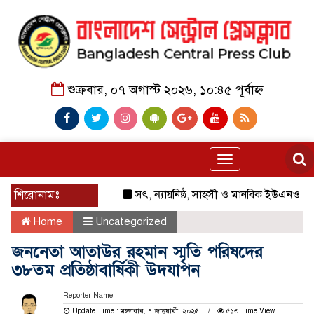
শুক্রবার, ০৭ অগাস্ট ২০২৬, ১০:৪৫ পূর্বাহ্ন
Toggle
navigation
শিরোনামঃ
সৎ, ন্যায়নিষ্ঠ, সাহসী ও মানবিক ইউএনও সাবরিনা শা
Home
Uncategorized
জননেতা আতাউর রহমান স্মৃতি পরিষদের
৩৮তম প্রতিষ্ঠাবার্ষিকী উদযাপন
Reporter Name
Update Time : মঙ্গলবার, ৭ জানুয়ারী, ২০২৫
৫১৩ Time View