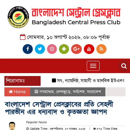
সোমবার, ১০ অগাস্ট ২০২৬, ০৮:০৬ পূর্বাহ্ন
Toggle
navigation
শিরোনামঃ
সৎ, ন্যায়নিষ্ঠ, সাহসী ও মানবিক ইউএনও সাবরিনা শা
Home
গণমাধ্যম
,
দেশজুড়ে
,
সর্বশেষ
,
সারাদেশ
বাংলাদেশ সেন্ট্রাল প্রেসক্লাবের প্রতি সেহলী
পারভীন এর ধন্যবাদ ও কৃতজ্ঞতা জ্ঞাপন
Reporter Name
Update Time : বৃহস্পতিবার, ২৭ নভেম্বর, ২০২৫
৫৭২ Time View