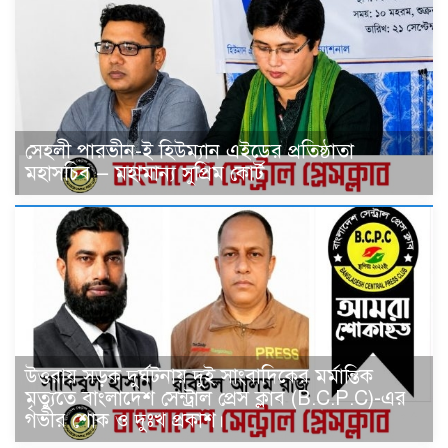
সেহলী পারভীন-ই হিউম্যান এইডের প্রতিষ্ঠাতা
মহাসচিব — মহামান্য সুপ্রিম কোর্ট
উত্তরায় সড়ক দুর্ঘটনায় দুই সাংবাদিকের মর্মান্তিক
মৃত্যুতে বাংলাদেশ সেন্ট্রাল প্রেস ক্লাব (B.C.P.C)-এর
গভীর শোক ও দুঃখ প্রকাশ।