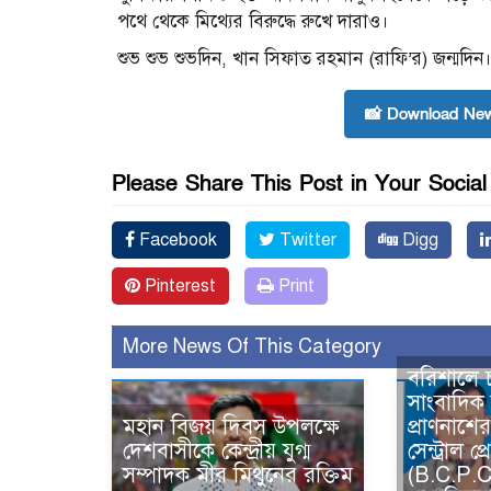
পথে থেকে মিথ্যের বিরুদ্ধে রুখে দারাও।
শুভ শুভ শুভদিন, খান সিফাত রহমান (রাফি’র) জন্মদিন
📸 Download New
Please Share This Post in Your Socia
Facebook
Twitter
Digg
Pinterest
Print
More News Of This Category
বরিশালে চ
সাংবাদিক 
মহান বিজয় দিবস উপলক্ষে
প্রাণনাশে
দেশবাসীকে কেন্দ্রীয় যুগ্ম
সেন্ট্রাল প্
সম্পাদক মীর মিথুনের রক্তিম
(B.C.P.C)