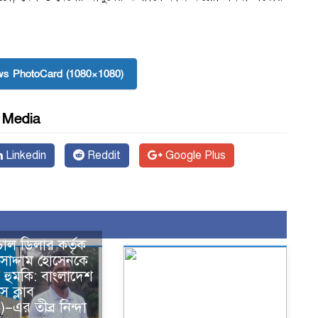
।
s PhotoCard (1080×1080)
l Media
Linkedin
Reddit
Google Plus
াল ডিলার কর্তৃক
সাদ্দাম হোসেনকে
র হুমকি: বাংলাদেশ
রেস ক্লাব
–এর তীব্র নিন্দা