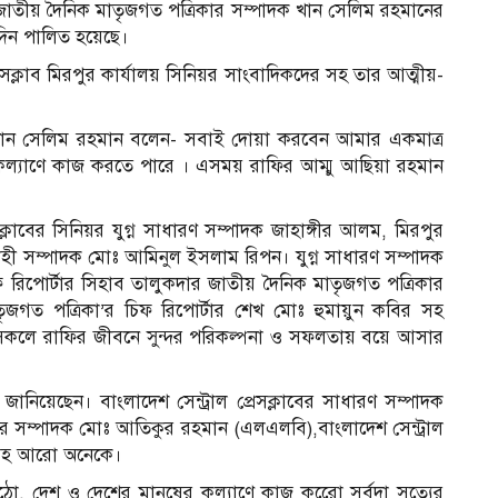
ি ও জাতীয় দৈনিক মাতৃজগত পত্রিকার সম্পাদক খান সেলিম রহমানের
দিন পালিত হয়েছে।
রেসক্লাব মিরপুর কার্যালয় সিনিয়র সাংবাদিকদের সহ তার আত্মীয়-
া করে খান সেলিম রহমান বলেন- সবাই দোয়া করবেন আমার একমাত্র
কল্যাণে কাজ করতে পারে । এসময় রাফির আম্মু আছিয়া রহমান
ক্লাবের সিনিয়র যুগ্ন সাধারণ সম্পাদক জাহাঙ্গীর আলম, মিরপুর
্বাহী সম্পাদক মোঃ আমিনুল ইসলাম রিপন। যুগ্ন সাধারণ সম্পাদক
রিপোর্টার সিহাব তালুকদার জাতীয় দৈনিক মাতৃজগত পত্রিকার
ৃজগত পত্রিকা’র চিফ রিপোর্টার শেখ মোঃ হুমায়ুন কবির সহ
 সকলে রাফির জীবনে সুন্দর পরিকল্পনা ও সফলতায় বয়ে আসার
জানিয়েছেন। বাংলাদেশ সেন্ট্রাল প্রেসক্লাবের সাধারণ সম্পাদক
র সম্পাদক মোঃ আতিকুর রহমান (এলএলবি),বাংলাদেশ সেন্ট্রাল
ু সহ আরো অনেকে।
উঠো, দেশ ও দেশের মানুষের কল্যাণে কাজ করেো সর্বদা সত্যের