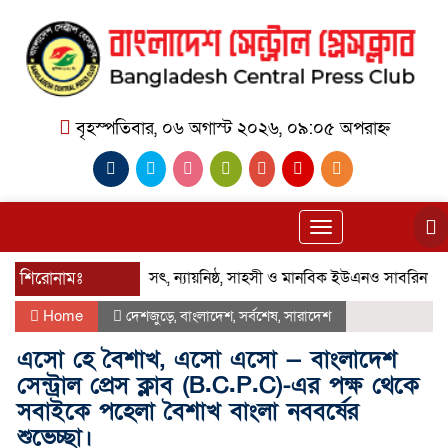
বৃহস্পতিবার, ০৬ অগাস্ট ২০২৬, ০৯:০৫ অপরাহ্ন
Toggle
navigation
শিরোনামঃ
সৎ, ন্যায়নিষ্ঠ, সাহসী ও মানবিক ইউএনও সাবরিনা শারমিন: ক
Home
দেশজুড়ে
,
বাংলাদেশ
,
সর্বশেষ
,
সারাদেশ
এসো হে বৈশাখ, এসো এসো — বাংলাদেশ
সেন্ট্রাল প্রেস ক্লাব (B.C.P.C)-এর পক্ষ থেকে
সবাইকে পহেলা বৈশাখ বাংলা নববর্ষের
শুভেচ্ছা।