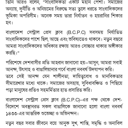
তিনি আরও বলেন, “সাংবাদিকতা একটি মহান পেশা। সমাজের
অন্যায়, দুর্নীতি ও অনিয়মের বিরুদ্ধে সত্য তুলে ধরতে সাংবাদিকদের
ভূমিকা অপরিসীম। অনেক সময় তারা নির্যাতন ও হয়রানির শিকার
হন।
বাংলাদেশ সেন্ট্রাল প্রেস ক্লাব (B.C.P.C) সবসময় নির্যাতিত
সাংবাদিকদের পাশে ছিল, আছে এবং ভবিষ্যতেও থাকবে। নতুন বছরে
আমরা সাংবাদিকদের অধিকার রক্ষায় আরও সোচ্চার থাকার অঙ্গীকার
করছি।”
পরিশেষে দেশবাসীর প্রতি আহ্বান জানানো হয়—আসুন, আমরা সবাই
আনন্দ, উৎসাহ ও বাঙালিয়ানার গর্বে বাংলা নববর্ষ উদযাপন করি।
তবে সেই আনন্দ যেন শালীনতা, দায়িত্ববোধ ও মানবিকতার
সীমারেখার মধ্যে থাকে। সমাজের অসহায়, সুবিধাবঞ্চিত ও পিছিয়ে
পড়া মানুষের প্রতিও সহমর্মিতার হাত প্রসারিত করি।
বাংলাদেশ সেন্ট্রাল প্রেস ক্লাব (B.C.P.C)–এর পক্ষ থেকে দেশ-
বিদেশে অবস্থানরত সকল বাঙালিকে জানানো হলো বাংলা নববর্ষ
১৪৩৩-এর আন্তরিক শুভেচ্ছা ও অভিনন্দন।
নতুন বছর সবার জীবনে বয়ে আনুক সুখ, শান্তি, সমৃদ্ধি ও অনাবিল