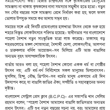
সময়োপযোগী করা। হিজরি চান্দ্রবর্ষের সঙ্গে কৃষিকাজের মৌসুমের
সামঞ্জস্য না থাকায় কৃষকদের নানা সমস্যার সম্মুখীন হতে হতো। নতুন
সন সৌর বছরের সঙ্গে সামঞ্জস্য রেখে নির্ধারণ করা হয়, ফলে ফসল
তোলার উপযুক্ত সময়ে কর আদায় সম্ভব হয়।
সময়ের সঙ্গে এই দিনটি গ্রামবাংলার হালখাতা উৎসব থেকে শুরু হয়ে
শহরে বিস্তৃত লোকউৎসবে পরিণত হয়েছে। স্বাধীনতার পর বাংলাদেশে
পহেলা বৈশাখ নতুন সাংস্কৃতিক মাত্রা লাভ করেছে। ঢাকাসহ বড়
শহরগুলোতে মঙ্গল শোভাযাত্রা, বৈশাখী মেলা, লোকসংগীত, আলপনা
ও চারুকলার বর্ণিল আয়োজন—সব মিলিয়ে এটি আজ বাঙালির
অন্যতম বৃহৎ অসাম্প্রদায়িক উৎসব।
বার্তায় আরও বলা হয়, পহেলা বৈশাখ কোনো একক ধর্ম বা গোষ্ঠীর
উৎসব নয়; এটি ধর্ম-বর্ণ নির্বিশেষে সকল মানুষের মিলনোৎসব।
মুসলিম, হিন্দু, বৌদ্ধ, খ্রিস্টান—সব ধর্মের মানুষ একসাথে এই দিন
উদযাপন করে, যা বাঙালি জাতির ঐক্য, সম্প্রীতি ও সহাবস্থানের অনন্য
দৃষ্টান্ত।
বাংলাদেশ সেন্ট্রাল প্রেস ক্লাব (B.C.P.C)– এর সভাপতি খান সেলিম
রহমান বলেন, “পহেলা বৈশাখ আমাদের বাঙালি জাতিসত্তার অন্যতম
প্রধান উৎসব। এটি শুধু নতুন বছরের সূচনা নয়, বরং আমাদের প্রায়