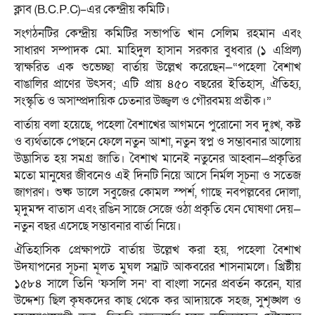
ক্লাব (B.C.P.C)–এর কেন্দ্রীয় কমিটি।
সংগঠনটির কেন্দ্রীয় কমিটির সভাপতি খান সেলিম রহমান এবং
সাধারণ সম্পাদক মো. মাহিদুল হাসান সরকার বুধবার (১ এপ্রিল)
স্বাক্ষরিত এক শুভেচ্ছা বার্তায় উল্লেখ করেছেন—“পহেলা বৈশাখ
বাঙালির প্রাণের উৎসব; এটি প্রায় ৪৫০ বছরের ইতিহাস, ঐতিহ্য,
সংস্কৃতি ও অসাম্প্রদায়িক চেতনার উজ্জ্বল ও গৌরবময় প্রতীক।”
বার্তায় বলা হয়েছে, পহেলা বৈশাখের আগমনে পুরোনো সব দুঃখ, কষ্ট
ও ব্যর্থতাকে পেছনে ফেলে নতুন আশা, নতুন স্বপ্ন ও সম্ভাবনার আলোয়
উদ্ভাসিত হয় সমগ্র জাতি। বৈশাখ মানেই নতুনের আহ্বান—প্রকৃতির
মতো মানুষের জীবনেও এই দিনটি নিয়ে আসে নির্মল সূচনা ও সতেজ
জাগরণ। শুষ্ক ডালে সবুজের কোমল স্পর্শ, গাছে নবপল্লবের দোলা,
মৃদুমন্দ বাতাস এবং রঙিন সাজে সেজে ওঠা প্রকৃতি যেন ঘোষণা দেয়—
নতুন বছর এসেছে সম্ভাবনার বার্তা নিয়ে।
ঐতিহাসিক প্রেক্ষাপটে বার্তায় উল্লেখ করা হয়, পহেলা বৈশাখ
উদযাপনের সূচনা মূলত মুঘল সম্রাট আকবরের শাসনামলে। খ্রিষ্টীয়
১৫৮৪ সালে তিনি ‘ফসলি সন’ বা বাংলা সনের প্রবর্তন করেন, যার
উদ্দেশ্য ছিল কৃষকদের কাছ থেকে কর আদায়কে সহজ, সুশৃঙ্খল ও