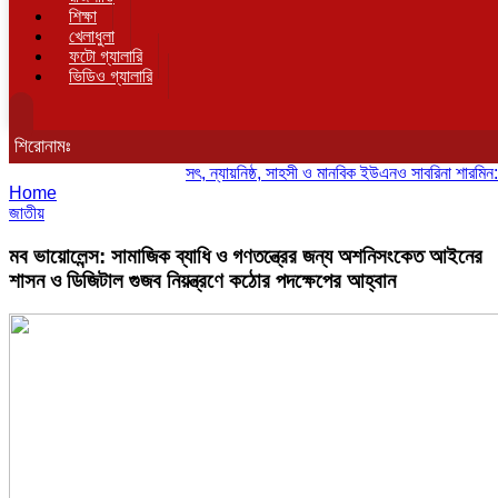
শিক্ষা
খেলাধুলা
ফটো গ্যালারি
ভিডিও গ্যালারি
শিরোনামঃ
সৎ, ন্যায়নিষ্ঠ, সাহসী ও মানবিক ইউএনও সাবরিনা শারমিন: কর্মদক
Home
জাতীয়
মব ভায়োলেন্স: সামাজিক ব্যাধি ও গণতন্ত্রের জন্য অশনিসংকেত আইনের
শাসন ও ডিজিটাল গুজব নিয়ন্ত্রণে কঠোর পদক্ষেপের আহ্বান