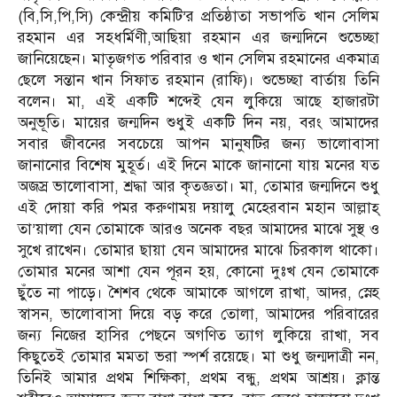
(বি,সি,পি,সি) কেন্দ্রীয় কমিটি’র প্রতিষ্ঠাতা সভাপতি খান সেলিম
রহমান এর সহধর্মিণী,আছিয়া রহমান এর জন্মদিনে শুভেচ্ছা
জানিয়েছেন। মাতৃজগত পরিবার ও খান সেলিম রহমানের একমাত্র
ছেলে সন্তান খান সিফাত রহমান (রাফি)। শুভেচ্ছা বার্তায় তিনি
বলেন। মা, এই একটি শব্দেই যেন লুকিয়ে আছে হাজারটা
অনুভূতি। মায়ের জন্মদিন শুধুই একটি দিন নয়, বরং আমাদের
সবার জীবনের সবচেয়ে আপন মানুষটির জন্য ভালোবাসা
জানানোর বিশেষ মুহূর্ত। এই দিনে মাকে জানানো যায় মনের যত
অজস্র ভালোবাসা, শ্রদ্ধা আর কৃতজ্ঞতা। মা, তোমার জন্মদিনে শুধু
এই দোয়া করি পমর করুণাময় দয়ালু মেহেরবান মহান আল্লাহ্
তা’য়ালা যেন তোমাকে আরও অনেক বছর আমাদের মাঝে সুস্থ ও
সুখে রাখেন। তোমার ছায়া যেন আমাদের মাঝে চিরকাল থাকো।
তোমার মনের আশা যেন পূরন হয়, কোনো দুঃখ যেন তোমাকে
ছুঁতে না পাড়ে। শৈশব থেকে আমাকে আগলে রাখা, আদর, স্নেহ
স্বাসন, ভালোবাসা দিয়ে বড় করে তোলা, আমাদের পরিবারের
জন্য নিজের হাসির পেছনে অগণিত ত্যাগ লুকিয়ে রাখা, সব
কিছুতেই তোমার মমতা ভরা স্পর্শ রয়েছে। মা শুধু জন্মদাত্রী নন,
তিনিই আমার প্রথম শিক্ষিকা, প্রথম বন্ধু, প্রথম আশ্রয়। ক্লান্ত