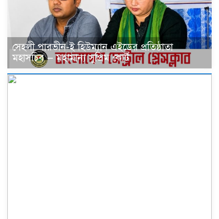
সেহলী পারভীন-ই হিউম্যান এইডের প্রতিষ্ঠাতা
মহাসচিব — মহামান্য সুপ্রিম কোর্ট