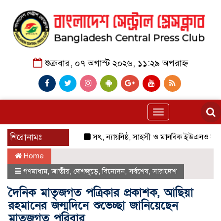
শুক্রবার, ০৭ অগাস্ট ২০২৬, ১১:২৯ অপরাহ্ন
Toggle
navigation
শিরোনামঃ
সৎ, ন্যায়নিষ্ঠ, সাহসী ও মানবিক ইউএনও সাবরিনা শার
Home
গণমাধ্যম
,
জাতীয়
,
দেশজুড়ে
,
বিনোদন
,
সর্বশেষ
,
সারাদেশ
দৈনিক মাতৃজগত পত্রিকার প্রকাশক, আছিয়া
রহমানের জন্মদিনে শুভেচ্ছা জানিয়েছেন
মাতৃজগত পরিবার